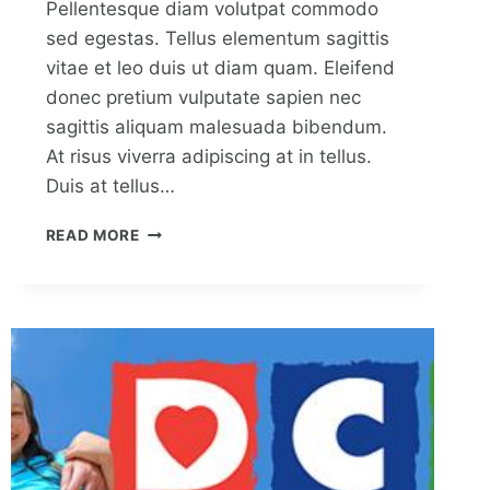
Pellentesque diam volutpat commodo
sed egestas. Tellus elementum sagittis
vitae et leo duis ut diam quam. Eleifend
donec pretium vulputate sapien nec
sagittis aliquam malesuada bibendum.
At risus viverra adipiscing at in tellus.
Duis at tellus…
CREATING
READ MORE
AN
EFFECTIVE
SOCIAL
MEDIA
MARKETING
CAMPAIGN