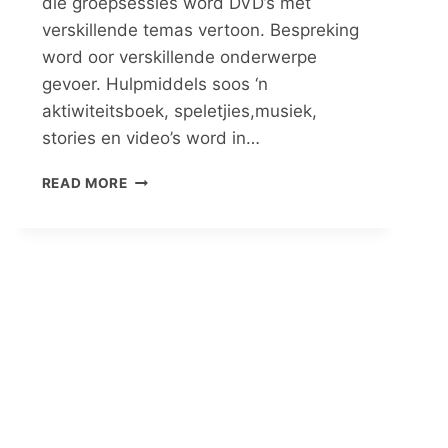
die groepsessies word DVD’s met
verskillende temas vertoon. Bespreking
word oor verskillende onderwerpe
gevoer. Hulpmiddels soos ‘n
aktiwiteitsboek, speletjies,musiek,
stories en video’s word in…
EGSKEIDINGBEDIENING
READ MORE
VIR
KINDERS