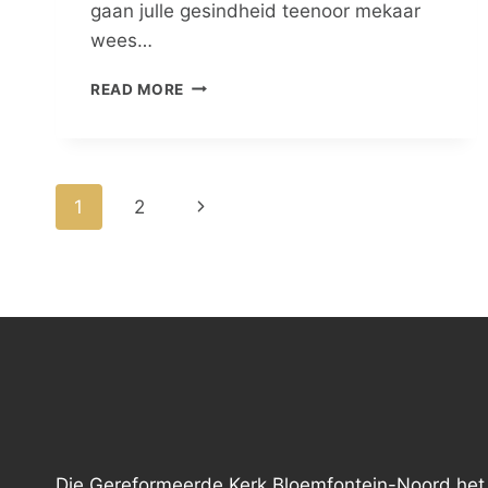
gaan julle gesindheid teenoor mekaar
wees…
WIL
READ MORE
JULLE
SKEI
Page
Next
1
2
navigation
Page
Die Gereformeerde Kerk Bloemfontein-Noord het