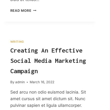
HOW
READ MORE
TO
GET
ORGANIC
TRAFFIC
FROM
SEARCH
WRITING
ENGINES
Creating An Effective
Social Media Marketing
Campaign
By
admin
March 16, 2022
Sed arcu non odio euismod lacinia. Sit
amet cursus sit amet dictum sit. Nunc
pulvinar sapien et ligula ullamcorper.