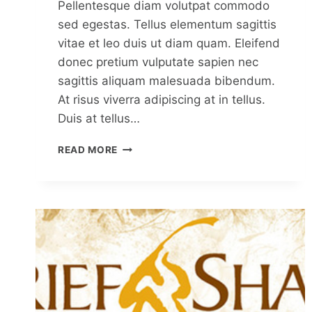
Pellentesque diam volutpat commodo
sed egestas. Tellus elementum sagittis
vitae et leo duis ut diam quam. Eleifend
donec pretium vulputate sapien nec
sagittis aliquam malesuada bibendum.
At risus viverra adipiscing at in tellus.
Duis at tellus…
WHAT
READ MORE
PLATFORMS
DOES
SOCIAL
MEDIA
MANAGEMENT
COVER?