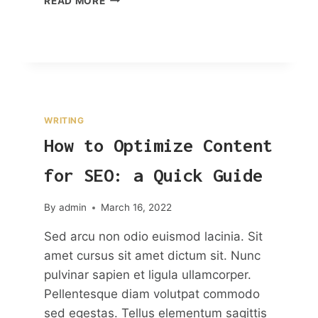
READ MORE
YOU
NEED
SEARCH
ENGINE
OPTIMIZATION?
WRITING
How to Optimize Content
for SEO: a Quick Guide
By
admin
March 16, 2022
Sed arcu non odio euismod lacinia. Sit
amet cursus sit amet dictum sit. Nunc
pulvinar sapien et ligula ullamcorper.
Pellentesque diam volutpat commodo
sed egestas. Tellus elementum sagittis