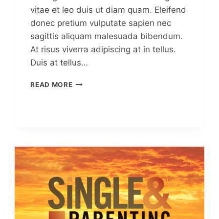
vitae et leo duis ut diam quam. Eleifend
donec pretium vulputate sapien nec
sagittis aliquam malesuada bibendum.
At risus viverra adipiscing at in tellus.
Duis at tellus…
HOW
READ MORE
TO
OPTIMIZE
CONTENT
FOR
SEO:
A
QUICK
GUIDE