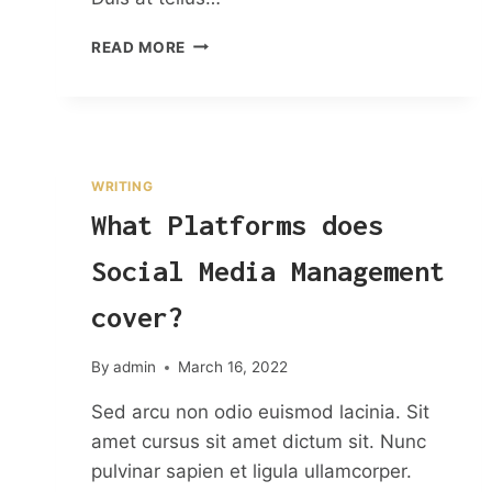
THE
READ MORE
COMPLETE
GUIDE
TO
OPTIMIZING
YOUR
SOCIAL
WRITING
CONTENT
What Platforms does
Social Media Management
cover?
By
admin
March 16, 2022
Sed arcu non odio euismod lacinia. Sit
amet cursus sit amet dictum sit. Nunc
pulvinar sapien et ligula ullamcorper.