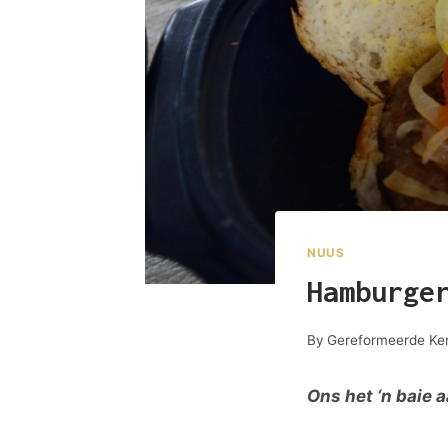
NUUS
Hamburge
By
Gereformeerde Ker
Ons het ‘n baie