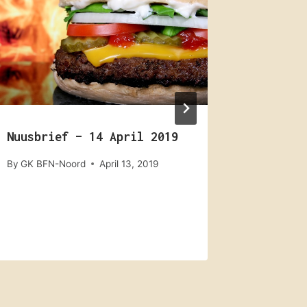
Nuusbrief – 14 April 2019
Ons Nuu
2026
By
GK BFN-Noord
April 13, 2019
By
GK BFN