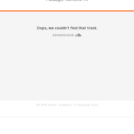
GK BFN Noord
·
Erediens - 5 Februarie 2023