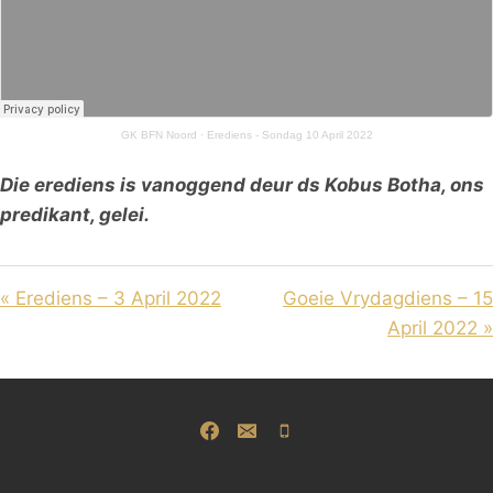
GK BFN Noord
·
Erediens - Sondag 10 April 2022
Die erediens is vanoggend deur ds Kobus Botha, ons
predikant, gelei.
« Erediens – 3 April 2022
Goeie Vrydagdiens – 15
April 2022 »