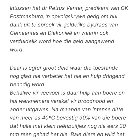
Intussen het dr Petrus Venter, predikant van GK
Postmasburg, ’n opvolgskrywe gerig om hul
dank uit te spreek vir geldelike bydraes van
Gemeentes en Diakonieë en waarin ook
verduidelik word hoe die geld aangewend
word.
Daar is egter groot dele waar die toestande
nog glad nie verbeter het nie en hulp dringend
benodig word.
Behalwe vir veevoer is daar hulp aan boere en
hul werknemers verskaf vir broodnood en
ander uitgawes. Na maande van intense hitte
van meer as 40ºC bevestig 90% van die boere
dat hulle met klein reënbuitjies nog nie eers 20
mm reën gehad het nie. Baie diere en wild het