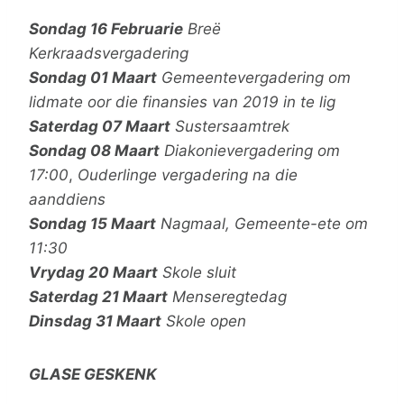
Sondag 16 Februarie
Breë
Kerkraadsvergadering
Sondag 01 Maart
Gemeentevergadering om
lidmate oor die finansies van 2019 in te lig
Saterdag 07 Maart
Sustersaamtrek
Sondag 08 Maart
Diakonievergadering om
17:00
,
Ouderlinge vergadering na die
aanddiens
Sondag 15 Maart
Nagmaal,
Gemeente-ete om
11:30
Vrydag 20 Maart
Skole sluit
Saterdag 21 Maart
Menseregtedag
Dinsdag 31 Maart
Skole open
GLASE GESKENK