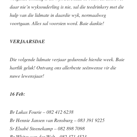
daar nie’n wyksouderling is nie, sal die teedrinkery met die
hulp van die lidmate in daardie wyk, normaalweg
voortgaan. Alles sal voorsien word. Baie dankie!
VERJAARSDAE
Die volgende lidmate verjaar gedurende hierdie week. Baie
hartlik geluk! Ontvang ons allerbeste seënwense vir die
nuwe lewensjaar!
16 Feb:
Br Lukas Fourie – 082 412 6238
Br Hennie Jansen van Rensburg – 083 391 9225
Sr Elsabé Steenekamp – 082 898 7098
Br Whitey van der Walt – 082 371 4523