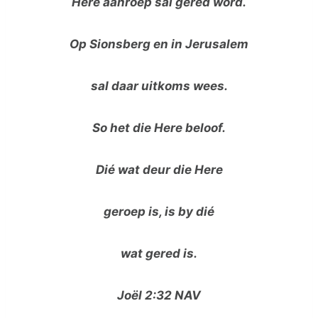
Here aanroep sal gered word.
Op Sionsberg en in Jerusalem
sal daar uitkoms wees.
So het die Here beloof.
Dié wat deur die Here
geroep is, is by dié
wat gered is.
Joël 2:32 NAV