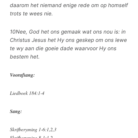
daarom het niemand enige rede om op homself
trots te wees nie.
10Nee, God het ons gemaak wat ons nou is: in
Christus Jesus het Hy ons geskep om ons lewe
te wy aan die goeie dade waarvoor Hy ons
bestem het.
Voorafsang:
Liedboek 184:1-4
Sang:
Skrifberyming 1-6:1,2,3
Skrifberyming 8-1:1,2