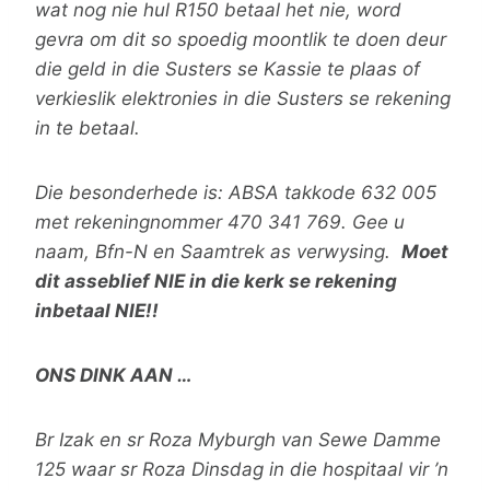
wat nog nie hul R150 betaal het nie, word
gevra om dit so spoedig moontlik te doen deur
die geld in die Susters se Kassie te plaas of
verkieslik elektronies in die Susters se rekening
in te betaal.
Die besonderhede is: ABSA takkode 632 005
met rekeningnommer 470 341 769. Gee u
naam, Bfn-N en Saamtrek as verwysing.
Moet
dit asseblief NIE in die kerk se rekening
inbetaal NIE!!
ONS DINK AAN …
Br Izak en sr Roza Myburgh van Sewe Damme
125 waar sr Roza Dinsdag in die hospitaal vir ’n