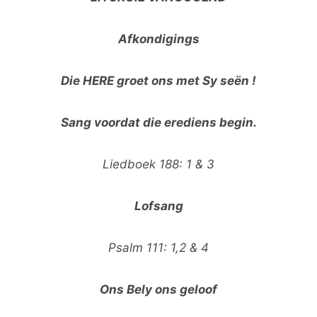
Afkondigings
Die HERE groet ons met Sy seën !
Sang voordat die erediens begin.
Liedboek 188: 1 & 3
Lofsang
Psalm 111: 1,2 & 4
Ons Bely ons geloof